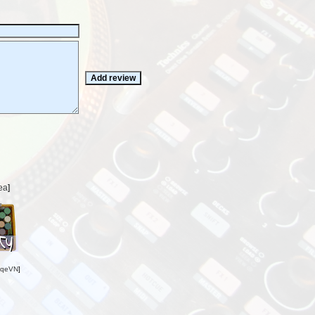
ea
]
oqeVN
]